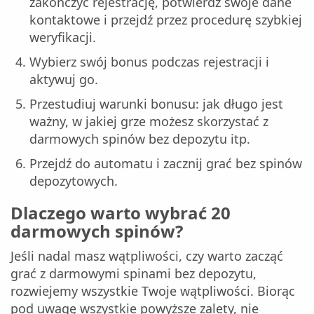
zakończyć rejestrację, potwierdź swoje dane
kontaktowe i przejdź przez procedurę szybkiej
weryfikacji.
Wybierz swój bonus podczas rejestracji i
aktywuj go.
Przestudiuj warunki bonusu: jak długo jest
ważny, w jakiej grze możesz skorzystać z
darmowych spinów bez depozytu itp.
Przejdź do automatu i zacznij grać bez spinów
depozytowych.
Dlaczego warto wybrać 20
darmowych spinów?
Jeśli nadal masz wątpliwości, czy warto zacząć
grać z darmowymi spinami bez depozytu,
rozwiejemy wszystkie Twoje wątpliwości. Biorąc
pod uwagę wszystkie powyższe zalety, nie