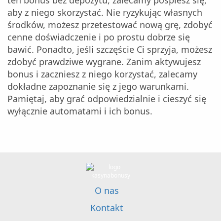
aby z niego skorzystać. Nie ryzykując własnych
środków, możesz przetestować nową grę, zdobyć
cenne doświadczenie i po prostu dobrze się
bawić. Ponadto, jeśli szczęście Ci sprzyja, możesz
zdobyć prawdziwe wygrane. Zanim aktywujesz
bonus i zaczniesz z niego korzystać, zalecamy
dokładne zapoznanie się z jego warunkami.
Pamiętaj, aby grać odpowiedzialnie i cieszyć się
wyłącznie automatami i ich bonus.
O nas
Kontakt