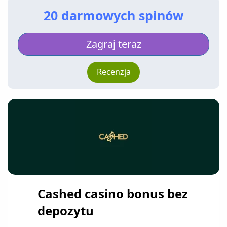
20 darmowych spinów
Zagraj teraz
Recenzja
Cashed casino bonus bez
depozytu