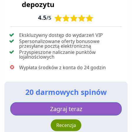
depozytu
4.5
/5
Ekskluzywny dostęp do wydarzeń VIP
Spersonalizowane oferty bonusowe
przesyłane pocztą elektroniczną
Przyspieszone naliczanie punktów
lojalnościowych
Wypłata środków z konta do 24 godzin
20 darmowych spinów
Zagraj teraz
Recenzja