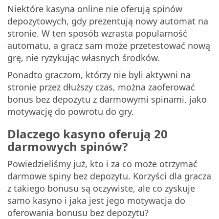
Niektóre kasyna online nie oferują spinów
depozytowych, gdy prezentują nowy automat na
stronie. W ten sposób wzrasta popularność
automatu, a gracz sam może przetestować nową
grę, nie ryzykując własnych środków.
Ponadto graczom, którzy nie byli aktywni na
stronie przez dłuższy czas, można zaoferować
bonus bez depozytu z darmowymi spinami, jako
motywację do powrotu do gry.
Dlaczego kasyno oferują 20
darmowych spinów?
Powiedzieliśmy już, kto i za co może otrzymać
darmowe spiny bez depozytu. Korzyści dla gracza
z takiego bonusu są oczywiste, ale co zyskuje
samo kasyno i jaka jest jego motywacja do
oferowania bonusu bez depozytu?