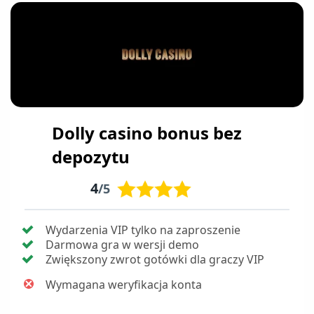
Dolly casino bonus bez
depozytu
4
/5
Wydarzenia VIP tylko na zaproszenie
Darmowa gra w wersji demo
Zwiększony zwrot gotówki dla graczy VIP
Wymagana weryfikacja konta