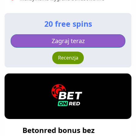
20 free spins
Zagraj teraz
Recenzja
Betonred bonus bez