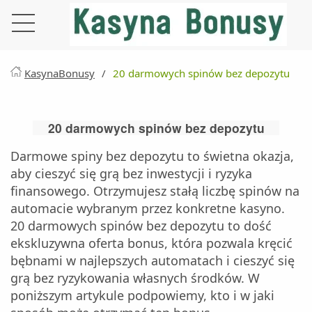
KasynaBonusy
/
20 darmowych spinów bez depozytu
20 darmowych spinów bez depozytu
Darmowe spiny bez depozytu to świetna okazja,
aby cieszyć się grą bez inwestycji i ryzyka
finansowego. Otrzymujesz stałą liczbę spinów na
automacie wybranym przez konkretne kasyno.
20 darmowych spinów bez depozytu to dość
ekskluzywna oferta bonus, która pozwala kręcić
bębnami w najlepszych automatach i cieszyć się
grą bez ryzykowania własnych środków. W
poniższym artykule podpowiemy, kto i w jaki