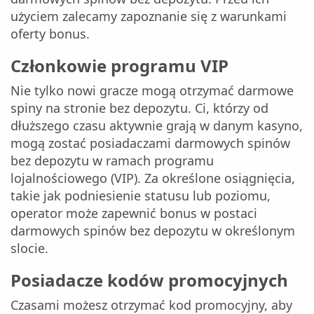
użyciem zalecamy zapoznanie się z warunkami
oferty bonus.
Członkowie programu VIP
Nie tylko nowi gracze mogą otrzymać darmowe
spiny na stronie bez depozytu. Ci, którzy od
dłuższego czasu aktywnie grają w danym kasyno,
mogą zostać posiadaczami darmowych spinów
bez depozytu w ramach programu
lojalnościowego (VIP). Za określone osiągnięcia,
takie jak podniesienie statusu lub poziomu,
operator może zapewnić bonus w postaci
darmowych spinów bez depozytu w określonym
slocie.
Posiadacze kodów promocyjnych
Czasami możesz otrzymać kod promocyjny, aby