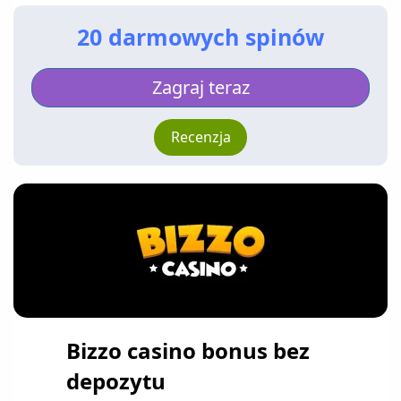
20 darmowych spinów
Zagraj teraz
Recenzja
Bizzo casino bonus bez
depozytu