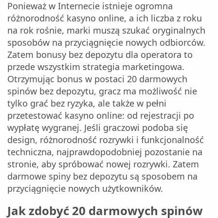
Ponieważ w Internecie istnieje ogromna
różnorodność kasyno online, a ich liczba z roku
na rok rośnie, marki muszą szukać oryginalnych
sposobów na przyciągnięcie nowych odbiorców.
Zatem bonusy bez depozytu dla operatora to
przede wszystkim strategia marketingowa.
Otrzymując bonus w postaci 20 darmowych
spinów bez depozytu, gracz ma możliwość nie
tylko grać bez ryzyka, ale także w pełni
przetestować kasyno online: od rejestracji po
wypłatę wygranej. Jeśli graczowi podoba się
design, różnorodność rozrywki i funkcjonalność
techniczna, najprawdopodobniej pozostanie na
stronie, aby spróbować nowej rozrywki. Zatem
darmowe spiny bez depozytu są sposobem na
przyciągnięcie nowych użytkowników.
Jak zdobyć 20 darmowych spinów