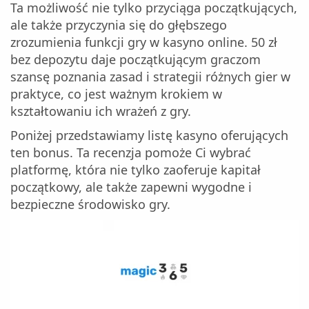
Ta możliwość nie tylko przyciąga początkujących,
ale także przyczynia się do głębszego
zrozumienia funkcji gry w kasyno online. 50 zł
bez depozytu daje początkującym graczom
szansę poznania zasad i strategii różnych gier w
praktyce, co jest ważnym krokiem w
kształtowaniu ich wrażeń z gry.
Poniżej przedstawiamy listę kasyno oferujących
ten bonus. Ta recenzja pomoże Ci wybrać
platformę, która nie tylko zaoferuje kapitał
początkowy, ale także zapewni wygodne i
bezpieczne środowisko gry.