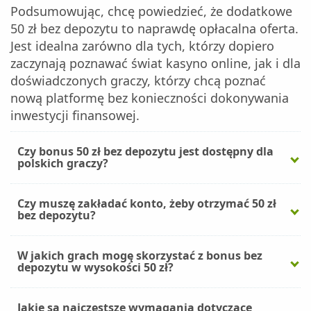
Podsumowując, chcę powiedzieć, że dodatkowe
50 zł bez depozytu to naprawdę opłacalna oferta.
Jest idealna zarówno dla tych, którzy dopiero
zaczynają poznawać świat kasyno online, jak i dla
doświadczonych graczy, którzy chcą poznać
nową platformę bez konieczności dokonywania
inwestycji finansowej.
Czy bonus 50 zł bez depozytu jest dostępny dla
polskich graczy?
Czy muszę zakładać konto, żeby otrzymać 50 zł
bez depozytu?
W jakich grach mogę skorzystać z bonus bez
depozytu w wysokości 50 zł?
Jakie są najczęstsze wymagania dotyczące