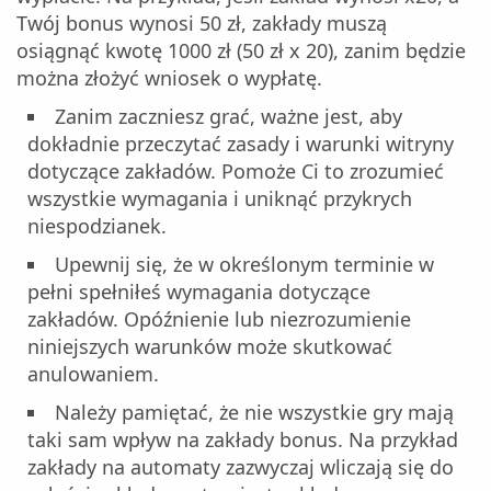
Twój bonus wynosi 50 zł, zakłady muszą
osiągnąć kwotę 1000 zł (50 zł x 20), zanim będzie
można złożyć wniosek o wypłatę.
Zanim zaczniesz grać, ważne jest, aby
dokładnie przeczytać zasady i warunki witryny
dotyczące zakładów. Pomoże Ci to zrozumieć
wszystkie wymagania i uniknąć przykrych
niespodzianek.
Upewnij się, że w określonym terminie w
pełni spełniłeś wymagania dotyczące
zakładów. Opóźnienie lub niezrozumienie
niniejszych warunków może skutkować
anulowaniem.
Należy pamiętać, że nie wszystkie gry mają
taki sam wpływ na zakłady bonus. Na przykład
zakłady na automaty zazwyczaj wliczają się do