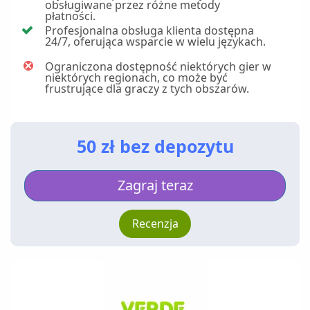
obsługiwane przez różne metody
płatności.
Profesjonalna obsługa klienta dostępna
24/7, oferująca wsparcie w wielu językach.
Ograniczona dostępność niektórych gier w
niektórych regionach, co może być
frustrujące dla graczy z tych obszarów.
50 zł bez depozytu
Zagraj teraz
Recenzja