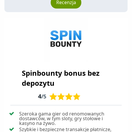
Recenzja
Spinbounty bonus bez
depozytu
4
/5
Szeroka gama gier od renomowanych
dostawców, w tym sloty, gry stołowe i
kasyno na żywo.
Szybkie i bezpieczne transakcje płatnicze,