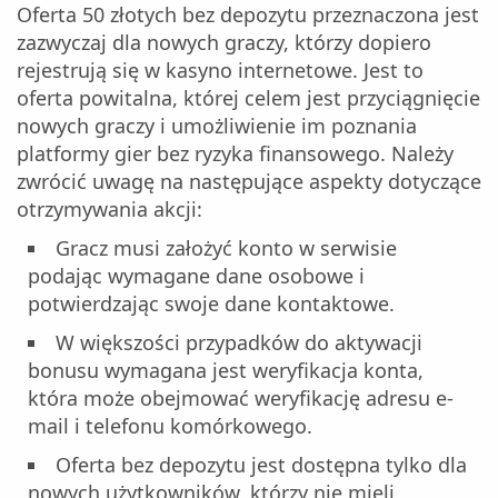
Oferta 50 złotych bez depozytu przeznaczona jest
zazwyczaj dla nowych graczy, którzy dopiero
rejestrują się w kasyno internetowe. Jest to
oferta powitalna, której celem jest przyciągnięcie
nowych graczy i umożliwienie im poznania
platformy gier bez ryzyka finansowego. Należy
zwrócić uwagę na następujące aspekty dotyczące
otrzymywania akcji:
Gracz musi założyć konto w serwisie
podając wymagane dane osobowe i
potwierdzając swoje dane kontaktowe.
W większości przypadków do aktywacji
bonusu wymagana jest weryfikacja konta,
która może obejmować weryfikację adresu e-
mail i telefonu komórkowego.
Oferta bez depozytu jest dostępna tylko dla
nowych użytkowników, którzy nie mieli