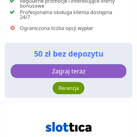
Regularne promocje i interesujące oferty
bonusowe
Profesjonalna obsługa klienta dostępna
24/7
Ograniczona liczba opcji wypłat
50 zł bez depozytu
Zagraj teraz
Recenzja