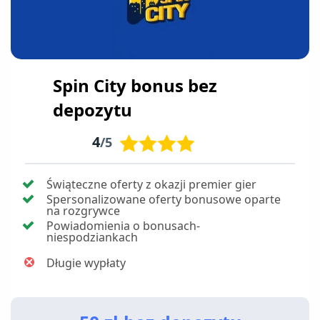
Spin City bonus bez
depozytu
4
/5
Świąteczne oferty z okazji premier gier
Spersonalizowane oferty bonusowe oparte
na rozgrywce
Powiadomienia o bonusach-
niespodziankach
Długie wypłaty