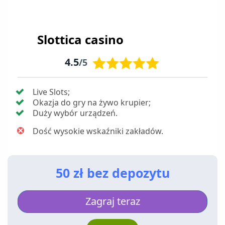
Slottica casino
4.5
/5
Live Slots;
Okazja do gry na żywo krupier;
Duży wybór urządzeń.
Dość wysokie wskaźniki zakładów.
50 zł bez depozytu
Zagraj teraz