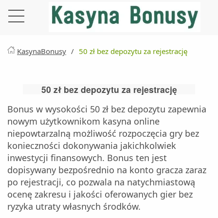
KasynaBonusy
/
50 zł bez depozytu za rejestrację
50 zł bez depozytu za rejestrację
Bonus w wysokości 50 zł bez depozytu zapewnia
nowym użytkownikom kasyna online
niepowtarzalną możliwość rozpoczęcia gry bez
konieczności dokonywania jakichkolwiek
inwestycji finansowych. Bonus ten jest
dopisywany bezpośrednio na konto gracza zaraz
po rejestracji, co pozwala na natychmiastową
ocenę zakresu i jakości oferowanych gier bez
ryzyka utraty własnych środków.