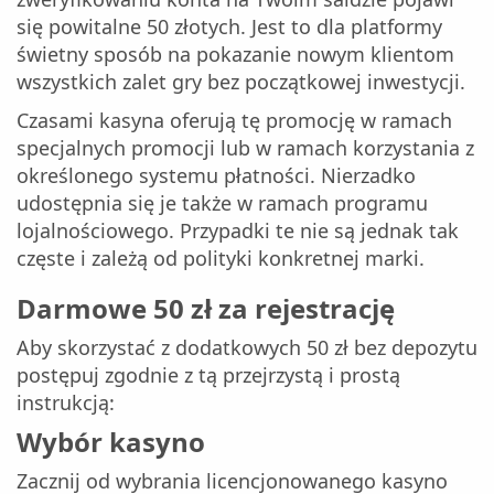
się powitalne 50 złotych. Jest to dla platformy
świetny sposób na pokazanie nowym klientom
wszystkich zalet gry bez początkowej inwestycji.
Czasami kasyna oferują tę promocję w ramach
specjalnych promocji lub w ramach korzystania z
określonego systemu płatności. Nierzadko
udostępnia się je także w ramach programu
lojalnościowego. Przypadki te nie są jednak tak
częste i zależą od polityki konkretnej marki.
Darmowe 50 zł za rejestrację
Aby skorzystać z dodatkowych 50 zł bez depozytu
postępuj zgodnie z tą przejrzystą i prostą
instrukcją:
Wybór kasyno
Zacznij od wybrania licencjonowanego kasyno