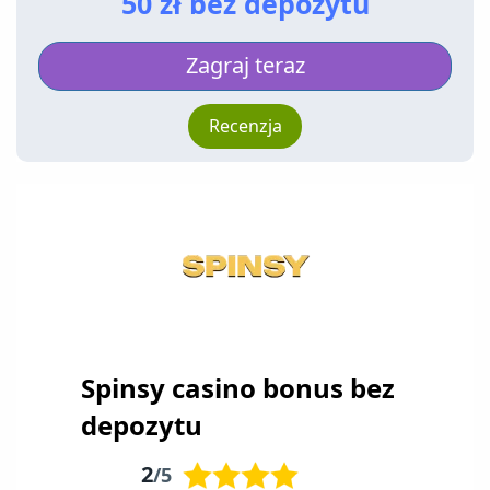
50 zł bez depozytu
Zagraj teraz
Recenzja
Spinsy casino bonus bez
depozytu
2
/5