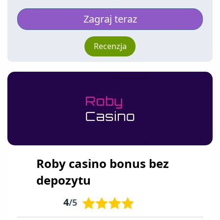
Zagraj teraz
Recenzja
Roby casino bonus bez
depozytu
4
/5