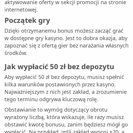
aktywowanie oferty w sekcji promocji na stronie
internetowej.
Początek gry
Dzięki otrzymanemu bonus możesz zacząć grać
w dostępne gry kasyno. Jest to dobra okazja, aby
zapoznać się z ofertą gier bez narażania własnych
środków.
Jak wypłacić 50 zł bez depozytu
Aby wypłacić 50 zł bez depozytu, musisz spełnić
kilka warunków postawionych przez kasyno.
Najważniejszym z nich jest zakład, a zrozumienie
tego terminu odgrywa kluczową rolę.
Obstawianie to wymóg dotyczący obrotu
wyrażony liczbą, która wskazuje, ile razy musisz
obstawić kwotę bonusu, zanim będziesz mógł go
wypłacić. Na przykład, jeśli zakład wynosi x20, a