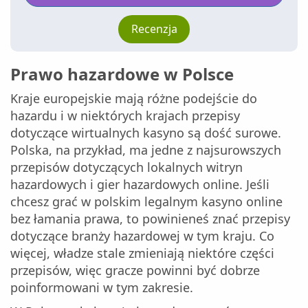
Recenzja
Prawo hazardowe w Polsce
Kraje europejskie mają różne podejście do
hazardu i w niektórych krajach przepisy
dotyczące wirtualnych kasyno są dość surowe.
Polska, na przykład, ma jedne z najsurowszych
przepisów dotyczących lokalnych witryn
hazardowych i gier hazardowych online. Jeśli
chcesz grać w polskim legalnym kasyno online
bez łamania prawa, to powinieneś znać przepisy
dotyczące branży hazardowej w tym kraju. Co
więcej, władze stale zmieniają niektóre części
przepisów, więc gracze powinni być dobrze
poinformowani w tym zakresie.