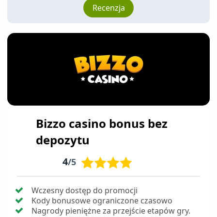
Recenzja
Bizzo casino bonus bez
depozytu
4
/5
Wczesny dostęp do promocji
Kody bonusowe ograniczone czasowo
Nagrody pieniężne za przejście etapów gry.