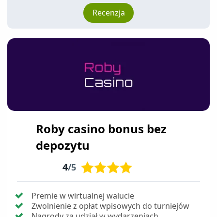
Recenzja
Roby casino bonus bez
depozytu
4
/5
Premie w wirtualnej walucie
Zwolnienie z opłat wpisowych do turniejów
Nagrody za udział w wydarzeniach