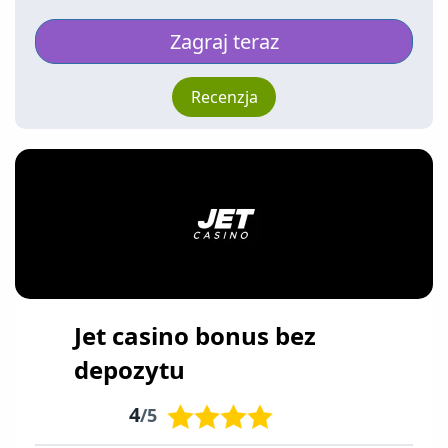
Zagraj teraz
Recenzja
Jet casino bonus bez
depozytu
4
/5