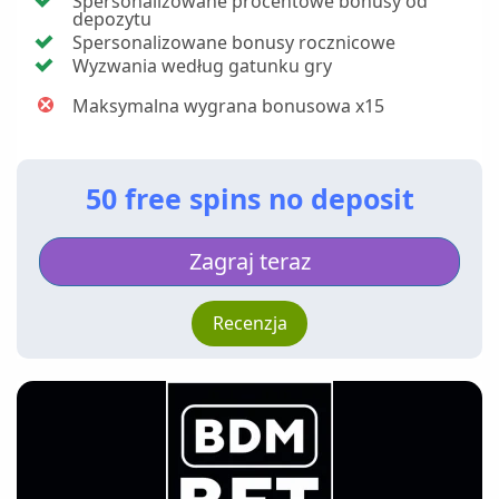
Spersonalizowane procentowe bonusy od
depozytu
Spersonalizowane bonusy rocznicowe
Wyzwania według gatunku gry
Maksymalna wygrana bonusowa x15
50 free spins no deposit
Zagraj teraz
Recenzja