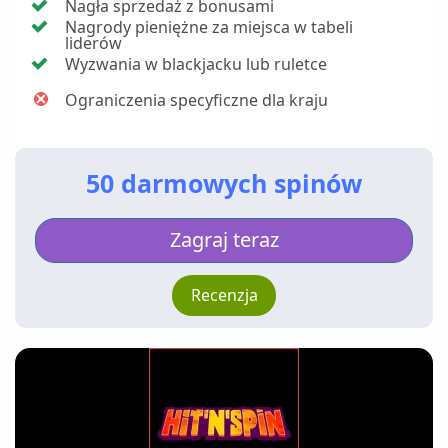
Nagła sprzedaż z bonusami
Nagrody pieniężne za miejsca w tabeli
liderów
Wyzwania w blackjacku lub ruletce
Ograniczenia specyficzne dla kraju
50 darmowych spinów
Zagraj teraz
Recenzja