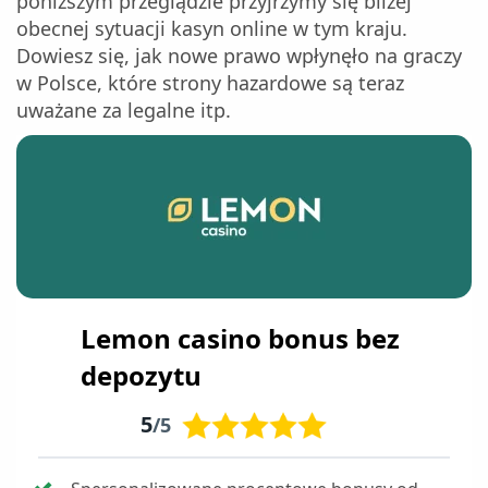
poniższym przeglądzie przyjrzymy się bliżej
obecnej sytuacji kasyn online w tym kraju.
Dowiesz się, jak nowe prawo wpłynęło na graczy
w Polsce, które strony hazardowe są teraz
uważane za legalne itp.
Lemon casino bonus bez
depozytu
5
/5