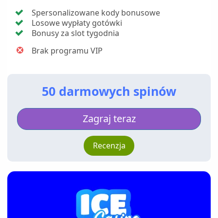
Spersonalizowane kody bonusowe
Losowe wypłaty gotówki
Bonusy za slot tygodnia
Brak programu VIP
50 darmowych spinów
Zagraj teraz
Recenzja