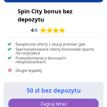
Spin City bonus bez
depozytu
4
/5
Świąteczne oferty z okazji premier gier
Spersonalizowane oferty bonusowe oparte
na rozgrywce
Powiadomienia o bonusach-
niespodziankach
Długie wypłaty
50 zł bez depozytu
Zagraj teraz