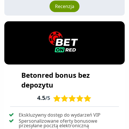
Recenzja
Betonred bonus bez
depozytu
4.5
/5
Ekskluzywny dostęp do wydarzeń VIP
Spersonalizowane oferty bonusowe
przesyłane pocztą elektroniczną