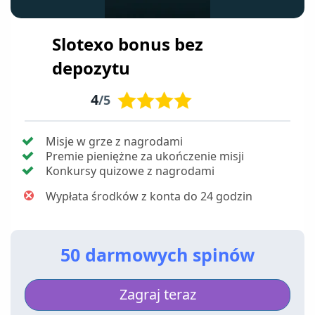
Slotexo bonus bez
depozytu
4
/5
Misje w grze z nagrodami
Premie pieniężne za ukończenie misji
Konkursy quizowe z nagrodami
Wypłata środków z konta do 24 godzin
50 darmowych spinów
Zagraj teraz