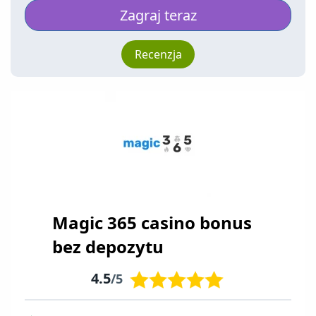
Zagraj teraz
Recenzja
Magic 365 casino bonus
bez depozytu
4.5
/5