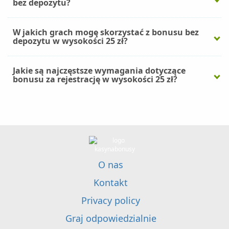
bez depozytu?
W jakich grach mogę skorzystać z bonusu bez
depozytu w wysokości 25 zł?
Jakie są najczęstsze wymagania dotyczące
bonusu za rejestrację w wysokości 25 zł?
O nas
Kontakt
Privacy policy
Graj odpowiedzialnie