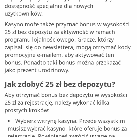
dostępność specjalnie dla nowych
użytkowników.
Kasyno może także przyznać bonus w wysokości
25 zł bez depozytu za aktywność w ramach
programu lojalnościowego. Gracze, którzy
zapisali się do newslettera, mogą otrzymać kody
promocyjne e-mailem, aby aktywować ten
bonus. Ponadto taki bonus można przekazać
jako prezent urodzinowy.
Jak zdobyć 25 zł bez depozytu?
Aby otrzymać bonus bez depozytu w wysokości
25 zł za rejestrację, należy wykonać kilka
prostych kroków:
Wybierz witrynę kasyna. Przede wszystkim
musisz wybrać kasyno, które oferuje bonus za
rejestrację. Powinieneś zwrócić uwagę na