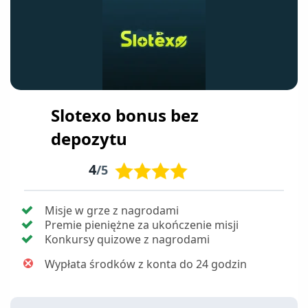
Slotexo bonus bez
depozytu
4
/5
Misje w grze z nagrodami
Premie pieniężne za ukończenie misji
Konkursy quizowe z nagrodami
Wypłata środków z konta do 24 godzin