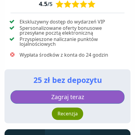
4.5
/5
Ekskluzywny dostęp do wydarzeń VIP
Spersonalizowane oferty bonusowe
przesyłane pocztą elektroniczną
Przyspieszone naliczanie punktów
lojalnościowych
Wypłata środków z konta do 24 godzin
25 zł bez depozytu
Zagraj teraz
Recenzja