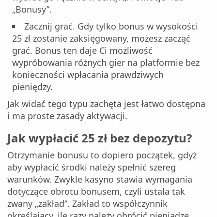
„Bonusy”.
Zacznij grać. Gdy tylko bonus w wysokości
25 zł zostanie zaksięgowany, możesz zacząć
grać. Bonus ten daje Ci możliwość
wypróbowania różnych gier na platformie bez
konieczności wpłacania prawdziwych
pieniędzy.
Jak widać tego typu zachęta jest łatwo dostępna
i ma proste zasady aktywacji.
Jak wypłacić 25 zł bez depozytu?
Otrzymanie bonusu to dopiero początek, gdyż
aby wypłacić środki należy spełnić szereg
warunków. Zwykle kasyno stawia wymagania
dotyczące obrotu bonusem, czyli ustala tak
zwany „zakład”. Zakład to współczynnik
określający, ile razy należy obrócić pieniądze