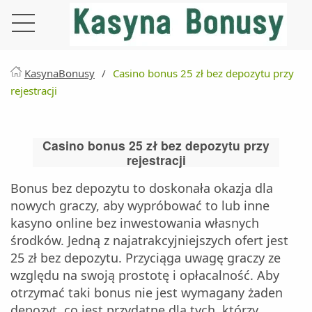
KasynaBonusy
/
Casino bonus 25 zł bez depozytu przy
rejestracji
Casino bonus 25 zł bez depozytu przy
rejestracji
Bonus bez depozytu to doskonała okazja dla
nowych graczy, aby wypróbować to lub inne
kasyno online bez inwestowania własnych
środków. Jedną z najatrakcyjniejszych ofert jest
25 zł bez depozytu. Przyciąga uwagę graczy ze
względu na swoją prostotę i opłacalność. Aby
otrzymać taki bonus nie jest wymagany żaden
depozyt, co jest przydatne dla tych, którzy