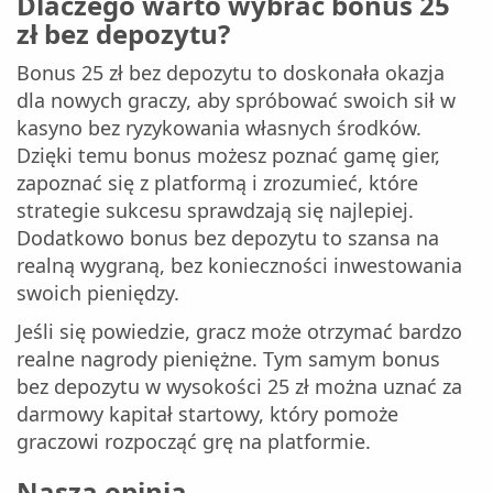
Dlaczego warto wybrać bonus 25
zł bez depozytu?
Bonus 25 zł bez depozytu to doskonała okazja
dla nowych graczy, aby spróbować swoich sił w
kasyno bez ryzykowania własnych środków.
Dzięki temu bonus możesz poznać gamę gier,
zapoznać się z platformą i zrozumieć, które
strategie sukcesu sprawdzają się najlepiej.
Dodatkowo bonus bez depozytu to szansa na
realną wygraną, bez konieczności inwestowania
swoich pieniędzy.
Jeśli się powiedzie, gracz może otrzymać bardzo
realne nagrody pieniężne. Tym samym bonus
bez depozytu w wysokości 25 zł można uznać za
darmowy kapitał startowy, który pomoże
graczowi rozpocząć grę na platformie.
Nasza opinia