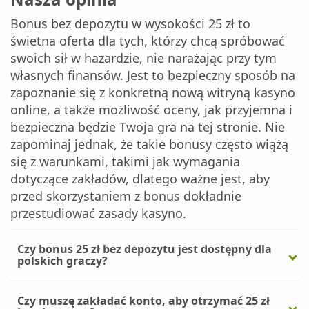
Bonus bez depozytu w wysokości 25 zł to
świetna oferta dla tych, którzy chcą spróbować
swoich sił w hazardzie, nie narażając przy tym
własnych finansów. Jest to bezpieczny sposób na
zapoznanie się z konkretną nową witryną kasyno
online, a także możliwość oceny, jak przyjemna i
bezpieczna będzie Twoja gra na tej stronie. Nie
zapominaj jednak, że takie bonusy często wiążą
się z warunkami, takimi jak wymagania
dotyczące zakładów, dlatego ważne jest, aby
przed skorzystaniem z bonus dokładnie
przestudiować zasady kasyno.
Czy bonus 25 zł bez depozytu jest dostępny dla
polskich graczy?
Czy muszę zakładać konto, aby otrzymać 25 zł