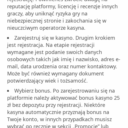
reputację platformy, licencję i recenzje innych
graczy, aby uniknąć ryzyka gry na
niebezpiecznej stronie i zakochania się w
nieuczciwym operatorze kasyna.
Zarejestruj się w kasyno. Drugim krokiem
jest rejestracja. Na etapie rejestracji
wymagane jest podanie swoich danych
osobowych takich jak imię i nazwisko, adres e-
mail, data urodzenia oraz numer kontaktowy.
Może być również wymagany dokument
potwierdzający wiek i tożsamość.
Wybierz bonus. Po zarejestrowaniu się na
platformie należy aktywować bonus kasyno 25
zł bez depozytu przy rejestracji. Niektóre
kasyna automatycznie przyznają bonus na
Twoje konto, w innych przypadkach musisz
wybrać go ręcznie w sekcji „Promocje” lub