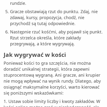
rundzie.
Gracze obstawiają rzut do punktu. Zdaj, nie
zdawaj, kursy, propozycja, chodź, nie
przychodź są tutaj odpowiednie.
Następnie rzuć kośćmi, aby pojawił się punkt.
Rzut strzelca określa, które zakłady
przegrywają, a które wygrywają.
Jak wygrywać w kości
Ponieważ kości to gra szczęścia, nie można
doradzić unikalnej strategii, która zapewni
stuprocentową wygraną. Ani gracze, ani krupier
nie mogą wpływać na wynik rundy. Dlatego, aby
osiągnąć maksymalne korzyści, warto kierować
się poniższymi wskazówkami:
1. Ustaw sobie limity liczby i kwoty zakładów. W