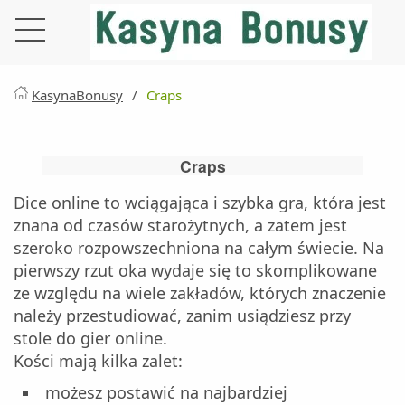
KasynaBonusy
/
Craps
Craps
Dice online to wciągająca i szybka gra, która jest
znana od czasów starożytnych, a zatem jest
szeroko rozpowszechniona na całym świecie. Na
pierwszy rzut oka wydaje się to skomplikowane
ze względu na wiele zakładów, których znaczenie
należy przestudiować, zanim usiądziesz przy
stole do gier online.
Kości mają kilka zalet:
możesz postawić na najbardziej