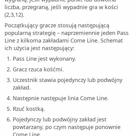
liczba, przegraną, jeśli wypadnie gra w kości
(2,3,12).
Początkujący gracze stosują następującą
popularną strategię – naprzemiennie jeden Pass
Line z kilkoma zakładami Come Line. Schemat
ich użycia jest następujący:
Pass Line jest wykonany.
Gracz rzuca kośćmi.
Uczestnik stawia pojedynczy lub podwójny
zakład.
Następnie następuje linia Come Line.
Rzuć kostką.
Pojedynczy lub podwójny zakład jest
powtarzany, po czym następuje ponownie
Come Line.