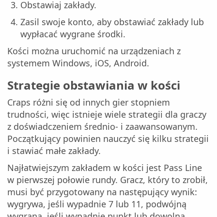
Obstawiaj zakłady.
Zasil swoje konto, aby obstawiać zakłady lub
wypłacać wygrane środki.
Kości można uruchomić na urządzeniach z
systemem Windows, iOS, Android.
Strategie obstawiania w kości
Craps różni się od innych gier stopniem
trudności, więc istnieje wiele strategii dla graczy
z doświadczeniem średnio- i zaawansowanym.
Początkujący powinien nauczyć się kilku strategii
i stawiać małe zakłady.
Najłatwiejszym zakładem w kości jest Pass Line
w pierwszej połowie rundy. Gracz, który to zrobił,
musi być przygotowany na następujący wynik:
wygrywa, jeśli wypadnie 7 lub 11, podwójną
wygraną, jeśli wypadnie punkt lub dowolna