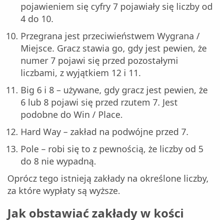
pojawieniem się cyfry 7 pojawiały się liczby od
4 do 10.
Przegrana jest przeciwieństwem Wygrana /
Miejsce. Gracz stawia go, gdy jest pewien, że
numer 7 pojawi się przed pozostałymi
liczbami, z wyjątkiem 12 i 11.
Big 6 i 8 – używane, gdy gracz jest pewien, że
6 lub 8 pojawi się przed rzutem 7. Jest
podobne do Win / Place.
Hard Way – zakład na podwójne przed 7.
Pole – robi się to z pewnością, że liczby od 5
do 8 nie wypadną.
Oprócz tego istnieją zakłady na określone liczby,
za które wypłaty są wyższe.
Jak obstawiać zakłady w kości