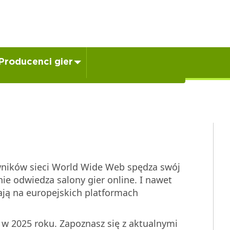
Producenci gier
owników sieci World Wide Web spędza swój
e odwiedza salony gier online. I nawet
rają na europejskich platformach
w 2025 roku. Zapoznasz się z aktualnymi