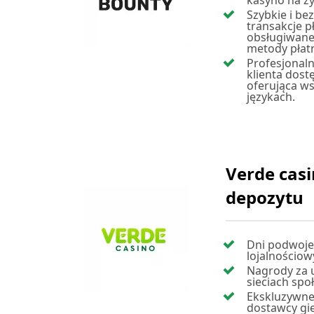
Szybkie i be
transakcje p
obsługiwane
metody płatn
Profesjonal
klienta dost
oferująca ws
językach.
Verde cas
depozytu
Dni podwoje
lojalnościo
Nagrody za 
sieciach sp
Ekskluzywne
dostawcy gi