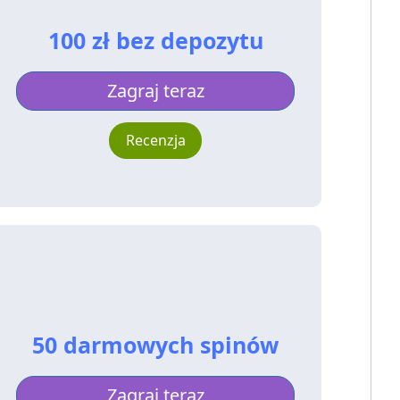
100 zł bez depozytu
Zagraj teraz
Recenzja
50 darmowych spinów
Zagraj teraz