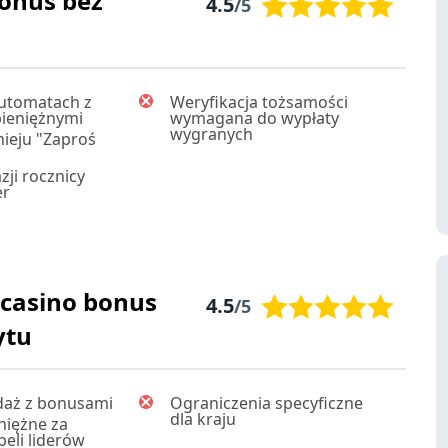
onus bez
4.5
/5
automatach z
Weryfikacja tożsamości
ieniężnymi
wymagana do wypłaty
wygranych
nieju "Zaproś
zji rocznicy
er
 casino bonus
4.5
/5
ytu
daż z bonusami
Ograniczenia specyficzne
dla kraju
niężne za
beli liderów