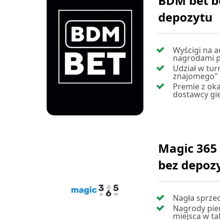
BDM bet b
depozytu
Wyścigi na 
nagrodami p
Udział w tur
znajomego"
Premie z oka
dostawcy gi
Magic 365
bez depoz
Nagła sprze
Nagrody pie
miejsca w ta