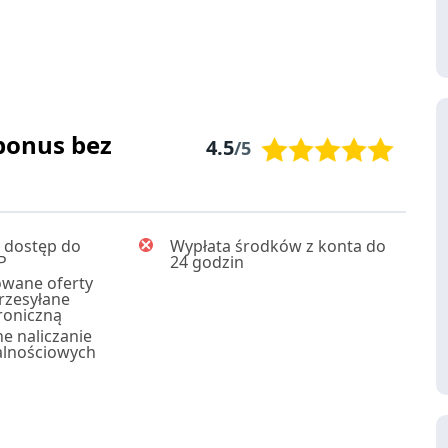
bonus bez
4.5
/5
 dostęp do
Wypłata środków z konta do
P
24 godzin
owane oferty
rzesyłane
roniczną
e naliczanie
alnościowych