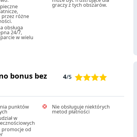
graczy z tych obszarów.
zpieczne
łatnicze,
 przez różne
ości.
na obsługa
ępna 24/7,
parcie w wielu
ino bonus bez
4
/5
nia punktów
Nie obsługuje niektórych
wych
metod płatności
udział w
ołecznościowych
 promocje od
er