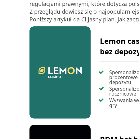
regulacjami prawnymi, które dotyczą pol
Z przeglądu dowiesz się o najpopularniej
Poniższy artykuł da Ci jasny plan, jak za
Lemon cas
bez depoz
Spersonaliz
procentowe
depozytu
Spersonaliz
rocznicowe
Wyzwania w
gry