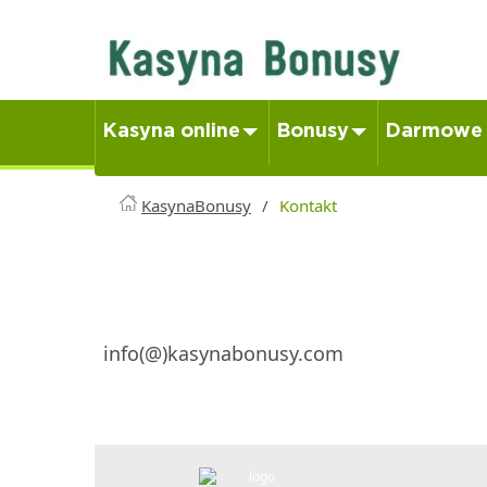
Kasyna online
Bonusy
Darmowe 
KasynaBonusy
/
Kontakt
info(@)kasynabonusy.com