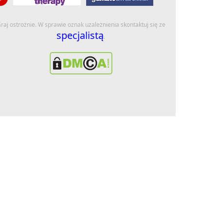
raj ostrożnie. W sprawie oznak uzależnienia skontaktuj się ze
specjalistą
.