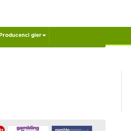
Producenci gier