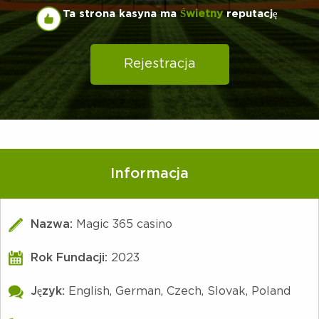
Ta strona kasyna ma
Świetny
reputację
Rejestracja
Informacja
Nazwa:
Magic 365 casino
Rok Fundacji:
2023
Język:
English, German, Czech, Slovak, Poland