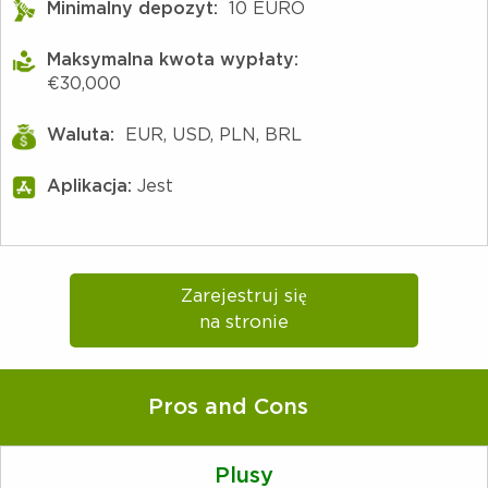
Minimalny depozyt:
10 EURO
Maksymalna kwota wypłaty:
€30,000
Waluta:
EUR, USD, PLN, BRL
Aplikacja:
Jest
Zarejestruj się
na stronie
Pros and Cons
Plusy