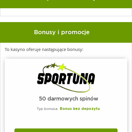
Bonusy i promocje
To kasyno oferuje następujące bonusy:
50 darmowych spinów
Typ bonusa:
Bonus bez depozytu