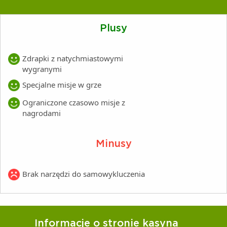
Plusy
Zdrapki z natychmiastowymi
wygranymi
Specjalne misje w grze
Ograniczone czasowo misje z
nagrodami
Minusy
Brak narzędzi do samowykluczenia
Informacje o stronie kasyna