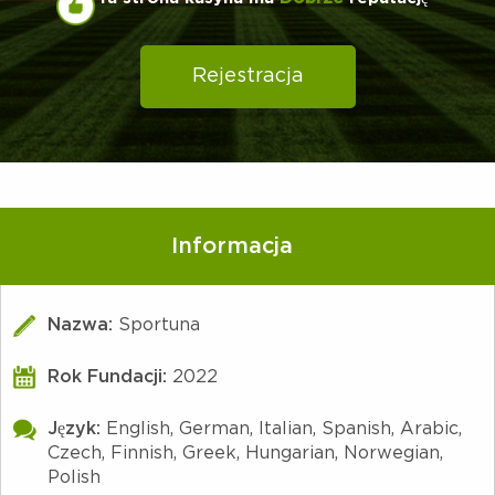
Rejestracja
Informacja
Nazwa:
Sportuna
Rok Fundacji:
2022
Język:
English, German, Italian, Spanish, Arabic,
Czech, Finnish, Greek, Hungarian, Norwegian,
Polish